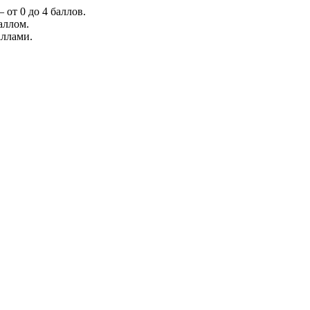
 от 0 до 4 баллов.
аллом.
аллами.