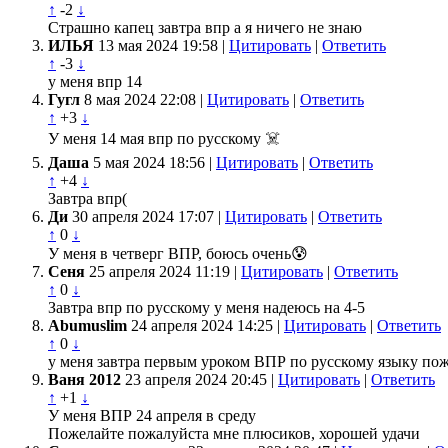
↑
-2
↓
Страшно капец завтра впр а я ничего не знаю
ИЛЬЯ
13 мая 2024 19:58 |
Цитировать
|
Ответить
↑
-3
↓
у меня впр 14
Гугл
8 мая 2024 22:08 |
Цитировать
|
Ответить
↑
+3
↓
У меня 14 мая впр по русскому ☠️
Даша
5 мая 2024 18:56 |
Цитировать
|
Ответить
↑
+4
↓
Завтра впр(
Ди
30 апреля 2024 17:07 |
Цитировать
|
Ответить
↑
0
↓
У меня в четверг ВПР, боюсь очень😰
Сеня
25 апреля 2024 11:19 |
Цитировать
|
Ответить
↑
0
↓
Завтра впр по русскому у меня надеюсь на 4-5
Abumuslim
24 апреля 2024 14:25 |
Цитировать
|
Ответить
↑
0
↓
у меня завтра первым уроком ВПР по русскому языку пож
Ваня 2012
23 апреля 2024 20:45 |
Цитировать
|
Ответить
↑
+1
↓
У меня ВПР 24 апреля в среду
Пожелайте пожалуйста мне плюсиков, хорошей удачи