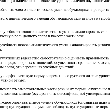
 единиц и нацелено на выявление уровня владения обучающими
ебно-языкового аналитического умения обучающихся проводить 
вого аналитического умения обучающихся делить слова на морф
 учебно-языкового аналитического умения анализировать слово 
ческую роль данного слова в качестве части речи;
учебно-языкового аналитического умения анализировать различ
и.
гулятивных (адекватно самостоятельно оценивать правильность
ения родо-видовых отношений; осуществлять сравнение, класс
ры слова) универсальных учебных действий.
ую орфоэпическую норму современного русского литературного я
 устной речью).
познавать самостоятельные части речи и их формы, служебные ч
и; познавательные (осуществлять классификацию) универсальны
ковое опознавательное умение обучающихся (опознавать прямую
ания; пунктуационное умение соблюдать пунктуационные нормы в