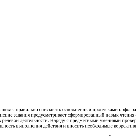
ющихся правильно списывать осложненный пропусками орфограм
нение задания предусматривает сформированный навык чтения (
ов речевой деятельности. Наряду с предметными умениями пров
льность выполнения действия и вносить необходимые корректив