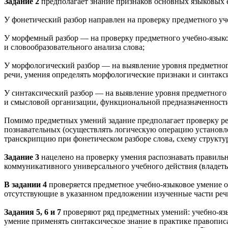
Задание 2
предполагает знание признаков основных языковых
У фонетический разбор направлен на проверку предметного уч
У морфемный разбор — на проверку предметного учебно-языко
и словообразовательного анализа слова;
У морфологический разбор — на выявление уровня предметного
речи, умения определять морфологические признаки и синтакси
У синтаксический разбор — на выявление уровня предметного 
и смысловой организации, функциональной предназначенност
Помимо предметных умений задание предполагает проверку ре
познавательных (осуществлять логическую операцию установл
транскрипцию при фонетическом разборе слова, схему структу
Задание 3
нацелено на проверку умения распознавать правильн
коммуникативного универсального учебного действия (владеть
В задании 4
проверяется предметное учебно-языковое умение о
отсутствующие в указанном предложении изученные части реч
Задания 5, 6 и 7
проверяют ряд предметных умений: учебно-язы
умение применять синтаксическое знание в практике правопис