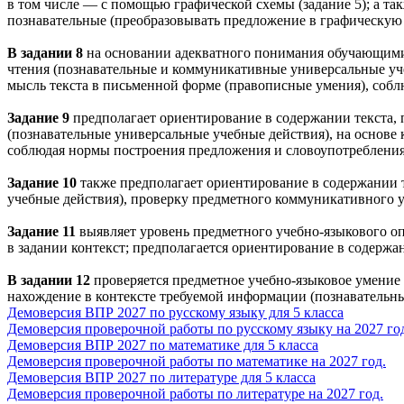
в том числе — с помощью графической схемы (задание 5); а та
познавательные (преобразовывать предложение в графическую 
В задании 8
на основании адекватного понимания обучающими
чтения (познавательные и коммуникативные универсальные уч
мысль текста в письменной форме (правописные умения), соб
Задание 9
предполагает ориентирование в содержании текста,
(познавательные универсальные учебные действия), на основе
соблюдая нормы построения предложения и словоупотребления
Задание 10
также предполагает ориентирование в содержании т
учебные действия), проверку предметного коммуникативного 
Задание 11
выявляет уровень предметного учебно-языкового оп
в задании контекст; предполагается ориентирование в содержа
В задании 12
проверяется предметное учебно-языковое умение 
нахождение в контексте требуемой информации (познавательны
Демоверсия ВПР 2027 по русскому языку для 5 класса
Демоверсия проверочной работы по русскому языку на 2027 го
Демоверсия ВПР 2027 по математике для 5 класса
Демоверсия проверочной работы по математике на 2027 год.
Демоверсия ВПР 2027 по литературе для 5 класса
Демоверсия проверочной работы по литературе на 2027 год.