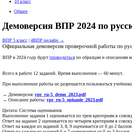
10 класс
Общее
Демоверсия ВПР 2024 по русск
ВПР 5 класс
|
4ВПР онлайн →
Официальная демоверсия проверочной работы по русс
ВПР в 2024 году будут
проводиться
по образцам и описаниям к
Всего в работе 12 заданий. Время выполнения — 60 минут.
При выполнении работы не разрешается пользоваться учебник
→ Демоверсия:
vpr_ru-5_demo_2023.pdf
→ Описание работы:
vpr_ru-5_opisanie_2023.pdf
Цитата: Система оценивания
Выполнение задания 1 оценивается по трем критериям в совоку
Ответ на задание 2 оценивается по четырем критериям в совоку
Ответ на каждое из заданий 3, 8, 9 оценивается от 0 до 2 баллов
Ответ на каждое из заданий 6 и 7 оценивается от 0 до 3 баллов.