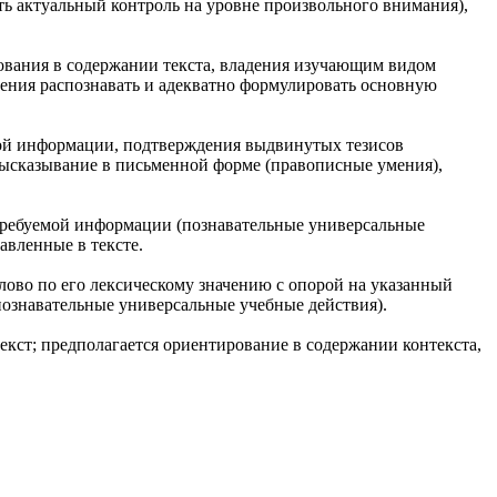
ть актуальный контроль на уровне произвольного внимания),
вания в содержании текста, владения изучающим видом
ения распознавать и адекватно формулировать основную
мой информации, подтверждения выдвинутых тезисов
 высказывание в письменной форме (правописные умения),
 требуемой информации (познавательные универсальные
вленные в тексте.
лово по его лексическому значению с опорой на указанный
познавательные универсальные учебные действия).
екст; предполагается ориентирование в содержании контекста,