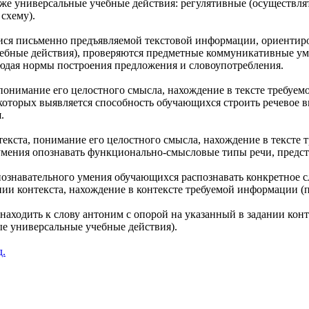
кже универсальные учебные действия: регулятивные (осуществля
схему).
ся письменно предъявляемой текстовой информации, ориентиро
ебные действия), проверяются предметные коммуникативные ум
людая нормы построения предложения и словоупотребления.
 понимание его целостного смысла, нахождение в тексте требуе
 которых выявляется способность обучающихся строить речевое
.
екста, понимание его целостного смысла, нахождение в тексте
умения опознавать функционально-смысловые типы речи, предста
ознавательного умения обучающихся распознавать конкретное с
нии контекста, нахождение в контексте требуемой информации (
находить к слову антоним с опорой на указанный в задании конт
е универсальные учебные действия).
д.