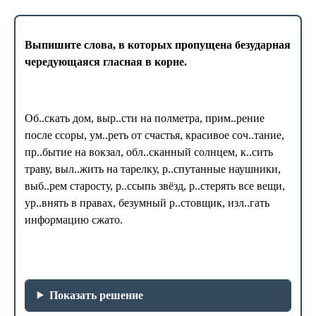
Выпишите слова, в которых пропущена безударная
чередующаяся гласная в корне.
Об..скать дом, выр..сти на полметра, прим..рение
после ссоры, ум..реть от счастья, красивое соч..тание,
пр..бытие на вокзал, обл..сканный солнцем, к..сить
траву, выл..жить на тарелку, р..спутанные наушники,
выб..рем старосту, р..ссыпь звёзд, р..стерять все вещи,
ур..внять в правах, безумный р..стовщик, изл..гать
информацию сжато.
Показать решение