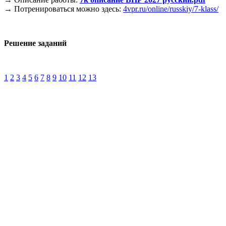
→ Потренироваться можно здесь:
4vpr.ru/online/russkiy/7-klass/
Решение заданий
1
2
3
4
5
6
7
8
9
10
11
12
13