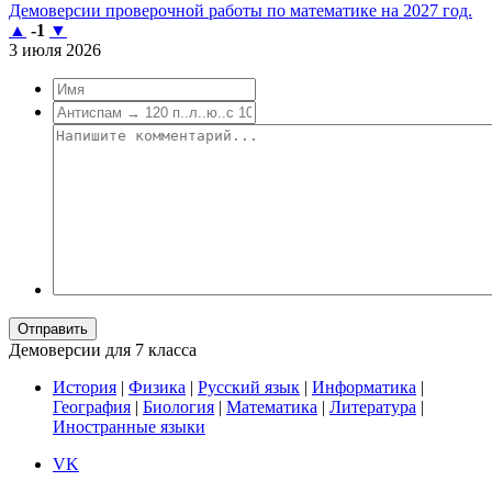
Демоверсии проверочной работы по математике на 2027 год.
▲
-1
▼
3 июля 2026
Отправить
Демоверсии для 7 класса
История
|
Физика
|
Русский язык
|
Информатика
|
География
|
Биология
|
Математика
|
Литература
|
Иностранные языки
VK