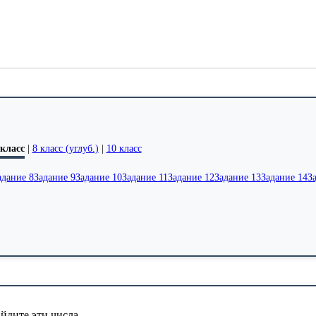
 класс
|
8 класс (углуб.)
|
10 класс
адание 8
Задание 9
Задание 10
Задание 11
Задание 12
Задание 13
Задание 14
З
йдите эти числа.