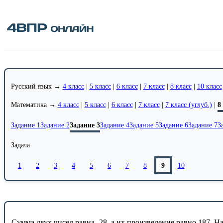
Русский язык →
4 класс
|
5 класс
|
6 класс
|
7 класс
|
8 класс
|
10 класс
Математика →
4 класс
|
5 класс
|
6 класс
|
7 класс
|
7 класс (углуб.)
|
8
Задание 1
Задание 2
Задание 3
Задание 4
Задание 5
Задание 6
Задание 7
З
Задача
1
2
3
4
5
6
7
8
9
10
Сумма двух чисел равна -28, а их произведение равно 187. На