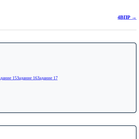
4ВПР →
адание 15
Задание 16
Задание 17