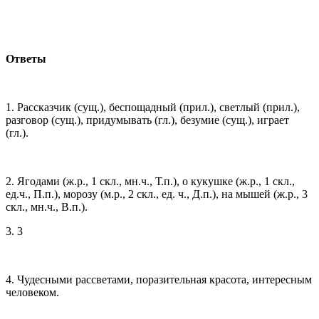
Ответы
1. Рассказчик (сущ.), беспощадный (прил.), светлый (прил.),
разговор (сущ.), придумывать (гл.), безумие (сущ.), играет
(гл.).
2. Ягодами (ж.р., 1 скл., мн.ч., Т.п.), о кукушке (ж.р., 1 скл.,
ед.ч., П.п.), морозу (м.р., 2 скл., ед. ч., Д.п.), на мышей (ж.р., 3
скл., мн.ч., В.п.).
3. 3
4. Чудесными рассветами, поразительная красота, интересным
человеком.